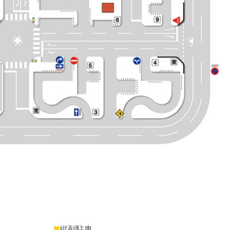
■
縦列駐車