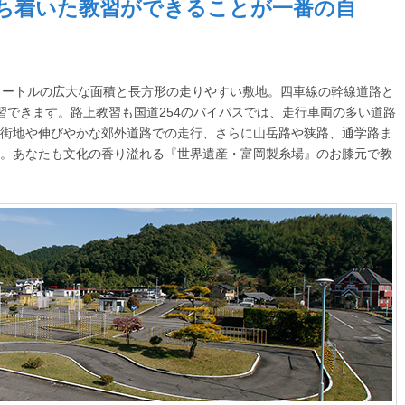
ち着いた教習ができることが一番の自
方メートルの広大な面積と長方形の走りやすい敷地。四車線の幹線道路と
習できます。路上教習も国道254のバイパスでは、走行車両の多い道路
街地や伸びやかな郊外道路での走行、さらに山岳路や狭路、通学路ま
。あなたも文化の香り溢れる『世界遺産・富岡製糸場』のお膝元で教