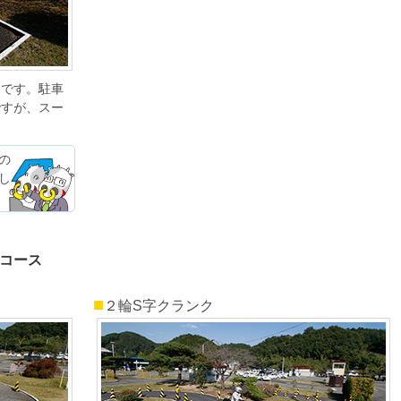
的です。駐車
ですが、スー
。
の
し
Tコース
■
２輪S字クランク