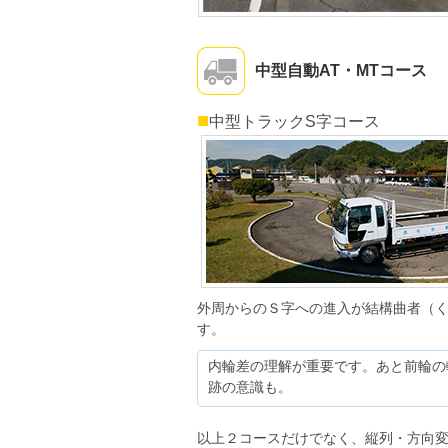
中型自動AT・MTコース
■
中型トラックS字コース
外周からのＳ字への進入が結構曲者（
す。
内輪差の理解が重要です。あと前輪の
跡の意識も。
以上２コースだけでなく、縦列・方向