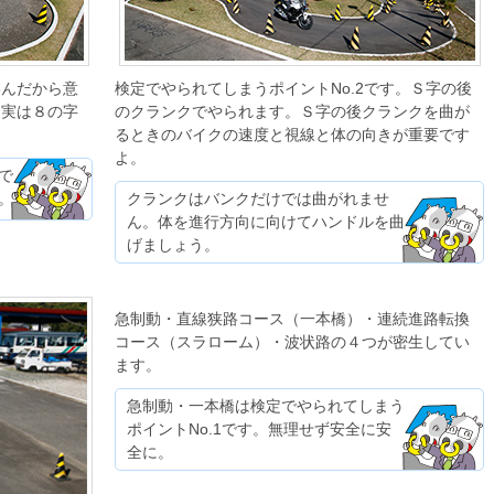
いんだから意
検定でやられてしまうポイントNo.2です。Ｓ字の後
、実は８の字
のクランクでやられます。Ｓ字の後クランクを曲が
るときのバイクの速度と視線と体の向きが重要です
よ。
で
。
クランクはバンクだけでは曲がれませ
ん。体を進行方向に向けてハンドルを曲
げましょう。
急制動・直線狭路コース（一本橋）・連続進路転換
コース（スラローム）・波状路の４つが密生してい
ます。
急制動・一本橋は検定でやられてしまう
ポイントNo.1です。無理せず安全に安
全に。