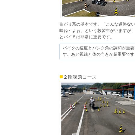
曲がり系の基本です。「こんな道路な
味ね～よぉ」という教習生がいますが
とパイ８は非常に重要です。
バイクの速度とバンク角の調和が重要
す。あと視線と体の向きが超重要です
■
２輪課題コース